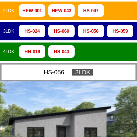
2LDK
HEW-001
HEW-043
HS-047
3LDK
HS-024
HS-060
HS-056
HS-059
4LDK
HN-019
HS-043
HS-056
3LDK