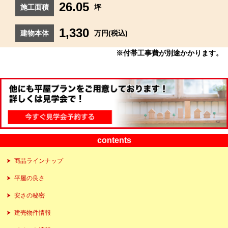
26.05
施工面積
坪
1,330
建物本体
万円(税込)
※付帯工事費が別途かかります。
contents
商品ラインナップ
平屋の良さ
安さの秘密
建売物件情報