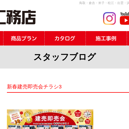
鳥取・倉吉・米子・松江・出雲・浜
スタッフブログ
新春建売即売会チラシ3