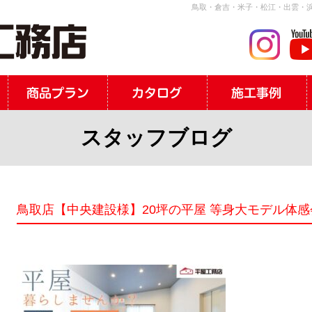
鳥取・倉吉・米子・松江・出雲・浜
スタッフブログ
鳥取店【中央建設様】20坪の平屋 等身大モデル体感会