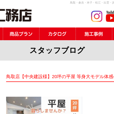
鳥取・倉吉・米子・松江・出雲・浜
スタッフブログ
鳥取店【中央建設様】20坪の平屋 等身大モデル体感会 